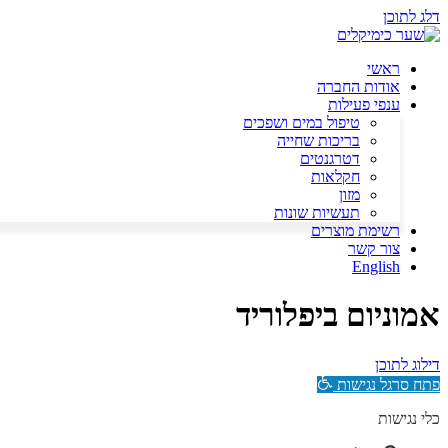
דלג לתוכן
ראשי
אודות החברה
ענפי פעילות
טיפול במים ושפכים
בריכות שחייה
דטרגנטים
חקלאות
מזון
תעשיות שונות
רשימת מוצרים
צור קשר
English
אמוניום ביפלוריד
דילוג לתוכן
פתח סרגל נגישות
כלי נגישות