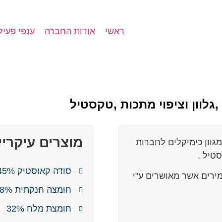
ראשי
אודות החברה
ענפי פעיל
,גלוון וציפוי מתכות ,טקסטיל
מוצרים עיקריי
גוון כימיקלים לחברות
טיל .
סודה קאוסטיק 45%-48%
ירים אשר מאושרים ע"י
חומצה חנקתית 68% ו 60%
חומצת מלח 32%